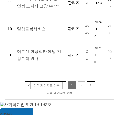
11
관리자
-12-3
인정 도지사 표창 수상”..
5
1
2024
37
10
일상돌봄서비스
관리자
-11-1
7
2
2024
어르신 한랭질환 예방 건
56
9
관리자
-01-1
강수칙 안내..
9
0
>
<
이전 페이지로 이동
1
2
다음 페이지로 이동
전화문의