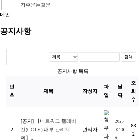
자주묻는질문
메인
공지사항
공지사항 목록
조
번
파
날
제목
작성자
회
호
일
짜
수
[공지]
【네트워크 텔레비
2025
88
2
전(CCTV) 내부 관리계
관리자
-04-0
2
획】..
9