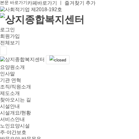
본문 바로가기
카페바로가기
ㅣ
즐겨찾기 추가
로그인
회원가입
전체보기
요양원소개
인사말
기관 연혁
조직/직원소개
제도소개
찾아오시는 길
시설안내
시설개요/현황
서비스안내
노인요양시설
주·야간보호
방문요양·방문목욕